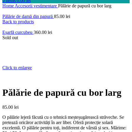
0
items
0.00
lei
Home
Accesorii vestimentare
Pălărie de papură cu bor larg
Pălărie de damă din papură
85.00
lei
Back to products
Eșarfă curcubeu
360.00
lei
Sold out
Click to enlarge
Pălărie de papură cu bor larg
85.00
lei
O pălărie lejeră făcută cu o tehnică meșteșugărească străveche. Se
pretează oricăror activități în aer liber. Oferă protecție solară
excelentă. O pălărie pentru toți, indiferent de vârstă și sex. Mărime: