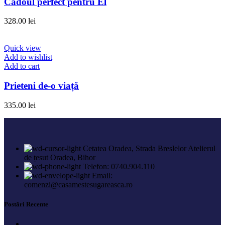
Cadoul perfect pentru El
328.00
lei
Quick view
Add to wishlist
Add to cart
Prieteni de-o viață
335.00
lei
Cetatea Oradea, Strada Breslelor Atelierul
de țesut Oradea, Bihor
Telefon: 0740.904.110
Email:
comenzi@casamestesugareasca.ro
Postări Recente