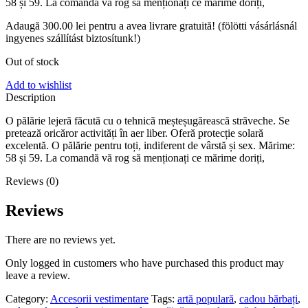
58 și 59. La comandă vă rog să menționați ce mărime doriți,
Adaugă
300.00
lei
pentru a avea livrare gratuită! (fölötti vásárlásnál
ingyenes szállítást biztosítunk!)
Out of stock
Add to wishlist
Description
O pălărie lejeră făcută cu o tehnică meșteșugărească străveche. Se
pretează oricăror activități în aer liber. Oferă protecție solară
excelentă. O pălărie pentru toți, indiferent de vârstă și sex. Mărime:
58 și 59. La comandă vă rog să menționați ce mărime doriți,
Reviews (0)
Reviews
There are no reviews yet.
Only logged in customers who have purchased this product may
leave a review.
Category:
Accesorii vestimentare
Tags:
artă populară
,
cadou bărbați
,