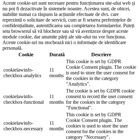
Aceste cookie-uri sunt necesare pentru funcționarea site-ului web și
nu pot fi dezactivate în sistemele noastre. Acestea sunt, de obicei,
stabilite numai ca răspuns la acțiunile efectuate de dvs. care
reprezintă o solicitare de servicii, cum ar fi setarea preferințelor de
confidențialitate, autentificarea sau completarea formularelor. Puteți
seta browserul să vă blocheze sau să vă avertizeze despre aceste
module cookie, dar anumite părți ale site-ului nu vor funcționa.
Aceste cookie-uri nu stochează nici o informație de identificare
personală.
Cookie
Durată
Descriere
This cookie is set by GDPR
Cookie Consent plugin. The cookie
cookielawinfo-
11
is used to store the user consent for
checkbox-analytics
months
the cookies in the category
"Analytics".
The cookie is set by GDPR cookie
cookielawinfo-
11
consent to record the user consent
checkbox-functional
months
for the cookies in the category
"Functional".
This cookie is set by GDPR
Cookie Consent plugin. The
cookielawinfo-
11
cookies is used to store the user
checkbox-necessary
months
consent for the cookies in the
category "Necessary".