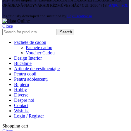
2024 Toate drepturile rezervate. ASOCIAȚIA CASA MEŞTEŞUGĂREASCĂ
ORĂDEANĂ-NAGYVÁRADI KÉZMŰVES HÁZ / CUI: 20904718 /
ANPC |
SOL
Ingeniously developed and sustained by
Edy Creative.ro
Close
Search
Pachete de cadou
Pachete cadou
Voucher Cadou
Design Interior
Bucătărie
Articole de vestimentație
Pentru copii
Pentru adolescenți
Bijuterii
Hobby
Diverse
Despre noi
Contact
Wishlist
Login / Register
Shopping cart