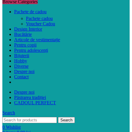
Browse Categories
Pachete de cadou
Pachete cadou
Voucher Cadou
Design Interior
Bucătărie
Articole de vestimentație
Pentru copii
Pentru adolescenți
Bijuterii
Hobby
Diverse
Despre noi
Contact
Despre noi
Păstrarea tradiției
CADOUL PERFECT
Search
Search
0
Wishlist