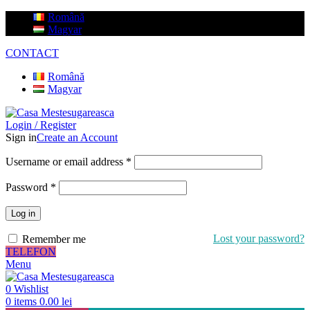
Română
Magyar
CONTACT
Română
Magyar
Login / Register
Sign in
Create an Account
Username or email address
*
Password
*
Log in
Lost your password?
Remember me
TELEFON
Menu
0
Wishlist
0
items
0.00
lei