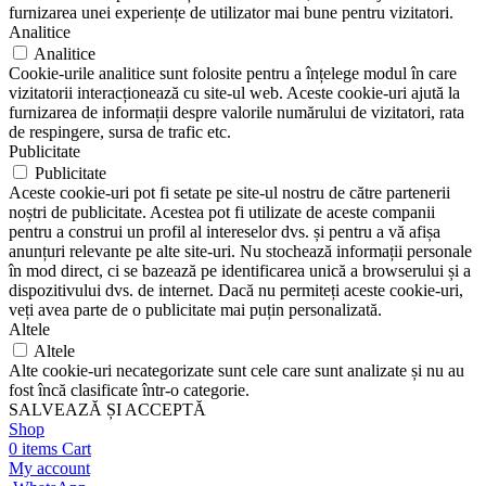
furnizarea unei experiențe de utilizator mai bune pentru vizitatori.
Analitice
Analitice
Cookie-urile analitice sunt folosite pentru a înțelege modul în care
vizitatorii interacționează cu site-ul web. Aceste cookie-uri ajută la
furnizarea de informații despre valorile numărului de vizitatori, rata
de respingere, sursa de trafic etc.
Publicitate
Publicitate
Aceste cookie-uri pot fi setate pe site-ul nostru de către partenerii
noștri de publicitate. Acestea pot fi utilizate de aceste companii
pentru a construi un profil al intereselor dvs. și pentru a vă afișa
anunțuri relevante pe alte site-uri. Nu stochează informații personale
în mod direct, ci se bazează pe identificarea unică a browserului și a
dispozitivului dvs. de internet. Dacă nu permiteți aceste cookie-uri,
veți avea parte de o publicitate mai puțin personalizată.
Altele
Altele
Alte cookie-uri necategorizate sunt cele care sunt analizate și nu au
fost încă clasificate într-o categorie.
SALVEAZĂ ȘI ACCEPTĂ
Shop
0
items
Cart
My account