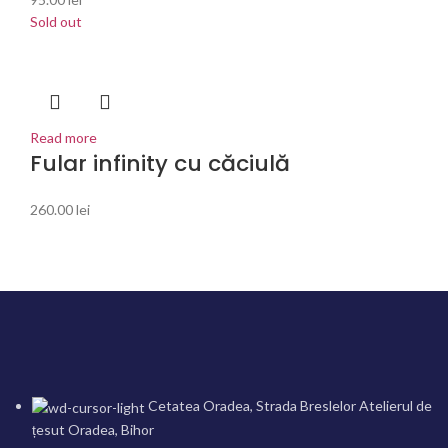
Sold out
Read more
Fular infinity cu căciulă
260.00
lei
Cetatea Oradea, Strada Breslelor Atelierul de
țesut Oradea, Bihor