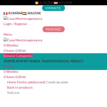
ROMÂNĂ
MAGYAR
CONTACT
ROMÂNĂ
MAGYAR
Login / Register
TELEFON
Menu
0
Wishlist
0
items
0.00
lei
Browse Categories
DESPRE NOI
PĂSTRAREA TRADIȚIEI
CADOUL PERFECT
Search
0
Wishlist
0
items
0.00
lei
Home
Pentru adolescenți
Curele de piele
Back to products
Sold out