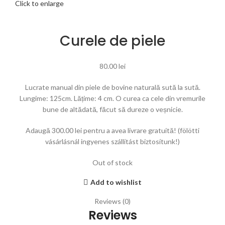
Click to enlarge
Curele de piele
80.00
lei
Lucrate manual din piele de bovine naturală sută la sută.
Lungime: 125cm. Lățime: 4 cm. O curea ca cele din vremurile
bune de altădată, făcut să dureze o veșnicie.
Adaugă
300.00
lei
pentru a avea livrare gratuită! (fölötti
vásárlásnál ingyenes szállítást biztosítunk!)
Out of stock
Add to wishlist
Reviews (0)
Reviews