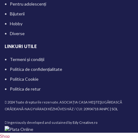
Pentru adolescenți
Bijuterii
Hobby
Diverse
LINKURI UTILE
Termeni și condiții
Politica de confidențialitate
Politica Cookie
Politica de retur
2024 Toate drepturile rezervate. ASOCIAȚIA CASA MEŞTEŞUGĂREASCĂ
ORĂDEANĂ-NAGYVÁRADI KÉZMŰVES HÁZ / CUI: 20904718 /
ANPC |
SOL
Ingeniously developed and sustained by
Edy Creative.ro
Shop