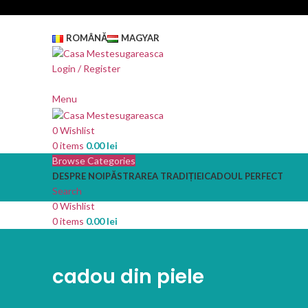
ROMÂNĂ
MAGYAR
Login / Register
Menu
0
Wishlist
0
items
0.00
lei
Browse Categories
DESPRE NOI
PĂSTRAREA TRADIȚIEI
CADOUL PERFECT
Search
0
Wishlist
0
items
0.00
lei
cadou din piele