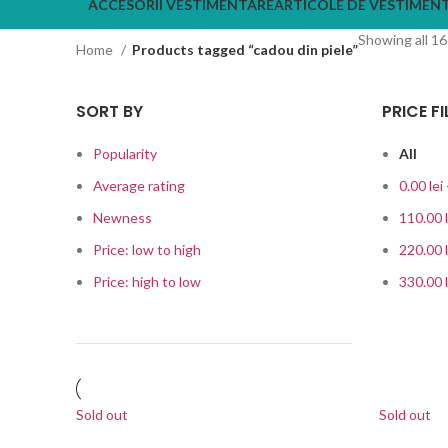
ACCESORII VESTIMENTARE
ARTICOLE DE VESTIMENT
Showing all 16
Home
Products tagged “cadou din piele”
SORT BY
PRICE FI
Popularity
All
Average rating
0.00
lei
Newness
110.00
Price: low to high
220.00
Price: high to low
330.00
Sold out
Sold out