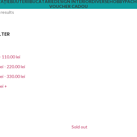
AȚIE
BIJUTERII
BUCĂTĂRIE
DESIGN INTERIOR
DIVERSE
HOBBY
PACH
VOUCHER CADOU
 results
LTER
-
110.00
lei
lei
-
220.00
lei
lei
-
330.00
lei
lei
+
Sold out