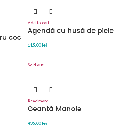
Add to cart
Agendă cu husă de piele
ru coc
115.00
lei
Sold out
Read more
Geantă Manole
435.00
lei