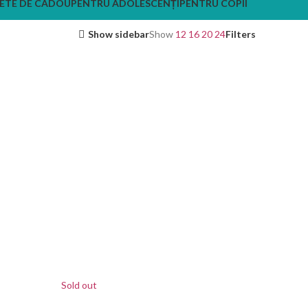
ETE DE CADOU
PENTRU ADOLESCENȚI
PENTRU COPII
Show sidebar
Show
12
16
20
24
Filters
Sold out