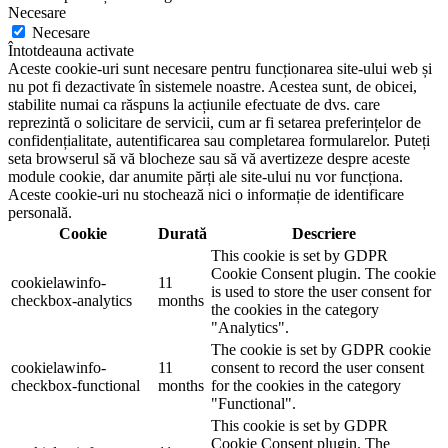
Necesare
Necesare
Întotdeauna activate
Aceste cookie-uri sunt necesare pentru funcționarea site-ului web și
nu pot fi dezactivate în sistemele noastre. Acestea sunt, de obicei,
stabilite numai ca răspuns la acțiunile efectuate de dvs. care
reprezintă o solicitare de servicii, cum ar fi setarea preferințelor de
confidențialitate, autentificarea sau completarea formularelor. Puteți
seta browserul să vă blocheze sau să vă avertizeze despre aceste
module cookie, dar anumite părți ale site-ului nu vor funcționa.
Aceste cookie-uri nu stochează nici o informație de identificare
personală.
Cookie
Durată
Descriere
This cookie is set by GDPR
Cookie Consent plugin. The cookie
cookielawinfo-
11
is used to store the user consent for
checkbox-analytics
months
the cookies in the category
"Analytics".
The cookie is set by GDPR cookie
cookielawinfo-
11
consent to record the user consent
checkbox-functional
months
for the cookies in the category
"Functional".
This cookie is set by GDPR
Cookie Consent plugin. The