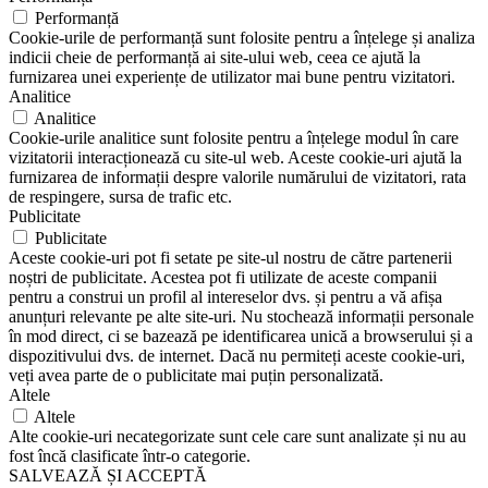
Performanță
Cookie-urile de performanță sunt folosite pentru a înțelege și analiza
indicii cheie de performanță ai site-ului web, ceea ce ajută la
furnizarea unei experiențe de utilizator mai bune pentru vizitatori.
Analitice
Analitice
Cookie-urile analitice sunt folosite pentru a înțelege modul în care
vizitatorii interacționează cu site-ul web. Aceste cookie-uri ajută la
furnizarea de informații despre valorile numărului de vizitatori, rata
de respingere, sursa de trafic etc.
Publicitate
Publicitate
Aceste cookie-uri pot fi setate pe site-ul nostru de către partenerii
noștri de publicitate. Acestea pot fi utilizate de aceste companii
pentru a construi un profil al intereselor dvs. și pentru a vă afișa
anunțuri relevante pe alte site-uri. Nu stochează informații personale
în mod direct, ci se bazează pe identificarea unică a browserului și a
dispozitivului dvs. de internet. Dacă nu permiteți aceste cookie-uri,
veți avea parte de o publicitate mai puțin personalizată.
Altele
Altele
Alte cookie-uri necategorizate sunt cele care sunt analizate și nu au
fost încă clasificate într-o categorie.
SALVEAZĂ ȘI ACCEPTĂ