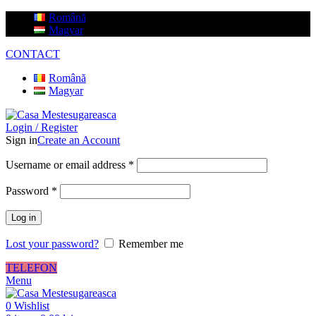
Română
Magyar
CONTACT
Română
Magyar
Login / Register
Sign in
Create an Account
Username or email address
*
Password
*
Log in
Lost your password?
Remember me
TELEFON
Menu
0
Wishlist