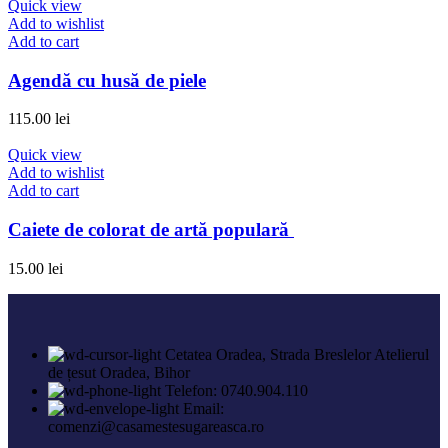
Quick view
Add to wishlist
Add to cart
Agendă cu husă de piele
115.00
lei
Quick view
Add to wishlist
Add to cart
Caiete de colorat de artă populară
15.00
lei
Cetatea Oradea, Strada Breslelor Atelierul
de țesut Oradea, Bihor
Telefon: 0740.904.110
Email:
comenzi@casamestesugareasca.ro