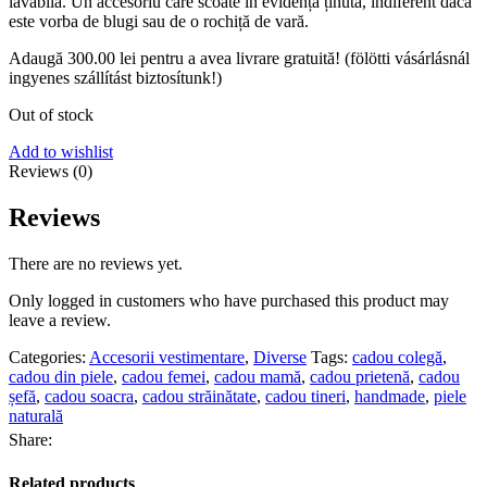
lavabilă. Un accesoriu care scoate în evidență ținuta, indiferent dacă
este vorba de blugi sau de o rochiță de vară.
Adaugă
300.00
lei
pentru a avea livrare gratuită! (fölötti vásárlásnál
ingyenes szállítást biztosítunk!)
Out of stock
Add to wishlist
Reviews (0)
Reviews
There are no reviews yet.
Only logged in customers who have purchased this product may
leave a review.
Categories:
Accesorii vestimentare
,
Diverse
Tags:
cadou colegă
,
cadou din piele
,
cadou femei
,
cadou mamă
,
cadou prietenă
,
cadou
șefă
,
cadou soacra
,
cadou străinătate
,
cadou tineri
,
handmade
,
piele
naturală
Share:
Related products