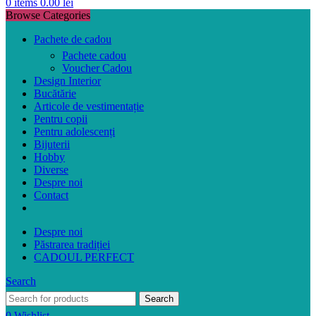
0
items
0.00
lei
Browse Categories
Pachete de cadou
Pachete cadou
Voucher Cadou
Design Interior
Bucătărie
Articole de vestimentație
Pentru copii
Pentru adolescenți
Bijuterii
Hobby
Diverse
Despre noi
Contact
Despre noi
Păstrarea tradiției
CADOUL PERFECT
Search
Search
0
Wishlist