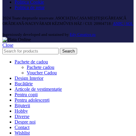
Politica Cookie
Politica de retur
2024 Toate drepturile rezervate. ASOCIAȚIA CASA MEŞTEŞUGĂREASCĂ
ORĂDEANĂ-NAGYVÁRADI KÉZMŰVES HÁZ / CUI: 20904718 /
ANPC |
SOL
Ingeniously developed and sustained by
Edy Creative.ro
Close
Search
Pachete de cadou
Pachete cadou
Voucher Cadou
Design Interior
Bucătărie
Articole de vestimentație
Pentru copii
Pentru adolescenți
Bijuterii
Hobby
Diverse
Despre noi
Contact
Wishlist