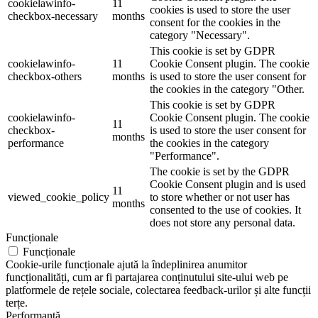
cookielawinfo-
11
cookies is used to store the user
checkbox-necessary
months
consent for the cookies in the
category "Necessary".
This cookie is set by GDPR
cookielawinfo-
11
Cookie Consent plugin. The cookie
checkbox-others
months
is used to store the user consent for
the cookies in the category "Other.
This cookie is set by GDPR
cookielawinfo-
Cookie Consent plugin. The cookie
11
checkbox-
is used to store the user consent for
months
performance
the cookies in the category
"Performance".
The cookie is set by the GDPR
Cookie Consent plugin and is used
11
viewed_cookie_policy
to store whether or not user has
months
consented to the use of cookies. It
does not store any personal data.
Funcționale
Funcționale
Cookie-urile funcționale ajută la îndeplinirea anumitor
funcționalități, cum ar fi partajarea conținutului site-ului web pe
platformele de rețele sociale, colectarea feedback-urilor și alte funcții
terțe.
Performanță