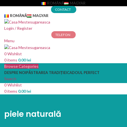
ROMÂNĂ
MAGYAR
CONTACT
ROMÂNĂ
MAGYAR
Login / Register
TELEFON
Menu
0
Wishlist
0
items
0.00
lei
Browse Categories
DESPRE NOI
PĂSTRAREA TRADIȚIEI
CADOUL PERFECT
Search
0
Wishlist
0
items
0.00
lei
piele naturală