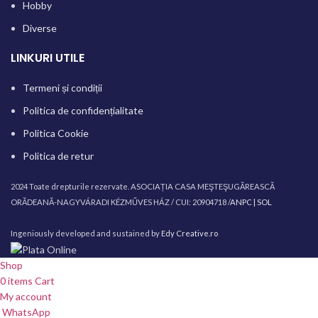
Hobby
Diverse
LINKURI UTILE
Termeni și condiții
Politica de confidențialitate
Politica Cookie
Politica de retur
2024 Toate drepturile rezervate. ASOCIAȚIA CASA MEŞTEŞUGĂREASCĂ
ORĂDEANĂ-NAGYVÁRADI KÉZMŰVES HÁZ / CUI: 20904718 /
ANPC |
SOL
Ingeniously developed and sustained by
Edy Creative.ro
Shop
0
items
Cart
My account
WhatsApp