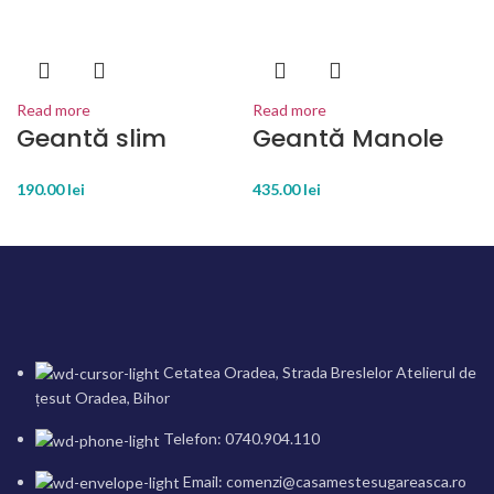
Read more
Read more
Geantă slim
Geantă Manole
190.00
lei
435.00
lei
Cetatea Oradea, Strada Breslelor Atelierul de
țesut Oradea, Bihor
Telefon: 0740.904.110
Email: comenzi@casamestesugareasca.ro