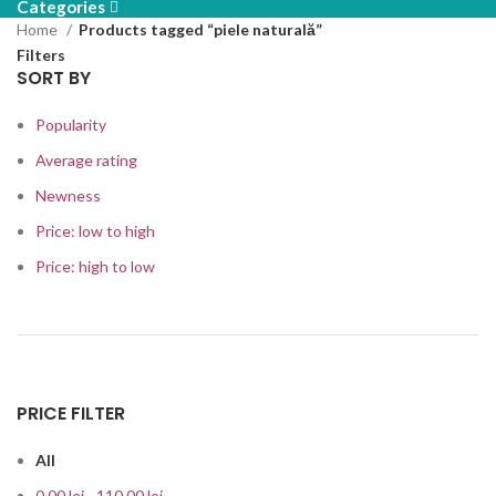
Categories
Home
Products tagged “piele naturală”
Filters
SORT BY
Popularity
Average rating
Newness
Price: low to high
Price: high to low
PRICE FILTER
All
0.00
lei
-
110.00
lei