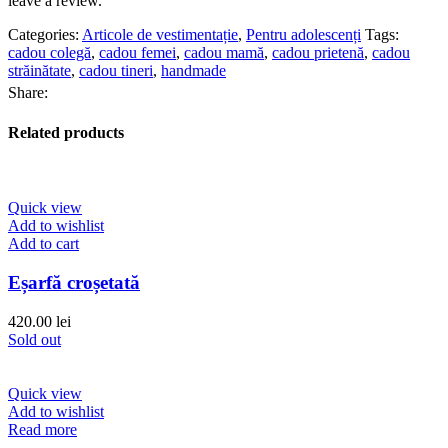
leave a review.
Categories:
Articole de vestimentație
,
Pentru adolescenți
Tags:
cadou colegă
,
cadou femei
,
cadou mamă
,
cadou prietenă
,
cadou
străinătate
,
cadou tineri
,
handmade
Share:
Related products
Quick view
Add to wishlist
Add to cart
Eșarfă croșetată
420.00
lei
Sold out
Quick view
Add to wishlist
Read more