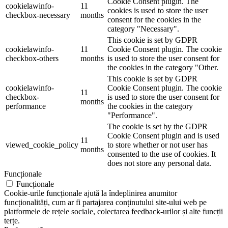
Cookie Consent plugin. The
cookielawinfo-
11
cookies is used to store the user
checkbox-necessary
months
consent for the cookies in the
category "Necessary".
This cookie is set by GDPR
cookielawinfo-
11
Cookie Consent plugin. The cookie
checkbox-others
months
is used to store the user consent for
the cookies in the category "Other.
This cookie is set by GDPR
cookielawinfo-
Cookie Consent plugin. The cookie
11
checkbox-
is used to store the user consent for
months
performance
the cookies in the category
"Performance".
The cookie is set by the GDPR
Cookie Consent plugin and is used
11
viewed_cookie_policy
to store whether or not user has
months
consented to the use of cookies. It
does not store any personal data.
Funcționale
Funcționale
Cookie-urile funcționale ajută la îndeplinirea anumitor
funcționalități, cum ar fi partajarea conținutului site-ului web pe
platformele de rețele sociale, colectarea feedback-urilor și alte funcții
terțe.