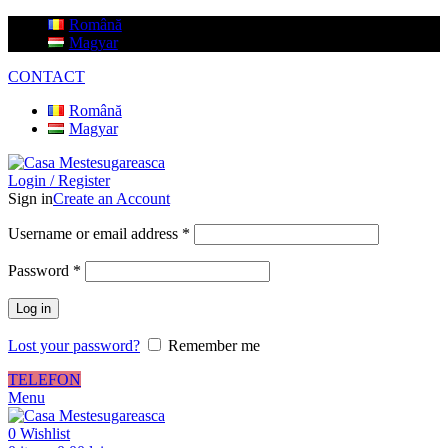
Română
Magyar
CONTACT
Română
Magyar
Login / Register
Sign in
Create an Account
Username or email address
*
Password
*
Log in
Lost your password?
Remember me
TELEFON
Menu
0
Wishlist