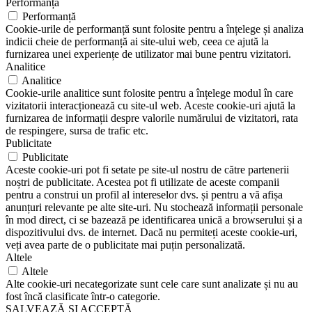
Performanță
Performanță
Cookie-urile de performanță sunt folosite pentru a înțelege și analiza
indicii cheie de performanță ai site-ului web, ceea ce ajută la
furnizarea unei experiențe de utilizator mai bune pentru vizitatori.
Analitice
Analitice
Cookie-urile analitice sunt folosite pentru a înțelege modul în care
vizitatorii interacționează cu site-ul web. Aceste cookie-uri ajută la
furnizarea de informații despre valorile numărului de vizitatori, rata
de respingere, sursa de trafic etc.
Publicitate
Publicitate
Aceste cookie-uri pot fi setate pe site-ul nostru de către partenerii
noștri de publicitate. Acestea pot fi utilizate de aceste companii
pentru a construi un profil al intereselor dvs. și pentru a vă afișa
anunțuri relevante pe alte site-uri. Nu stochează informații personale
în mod direct, ci se bazează pe identificarea unică a browserului și a
dispozitivului dvs. de internet. Dacă nu permiteți aceste cookie-uri,
veți avea parte de o publicitate mai puțin personalizată.
Altele
Altele
Alte cookie-uri necategorizate sunt cele care sunt analizate și nu au
fost încă clasificate într-o categorie.
SALVEAZĂ ȘI ACCEPTĂ