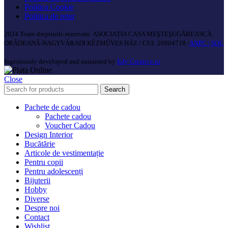
Politica Cookie
Politica de retur
2024 Toate drepturile rezervate. ASOCIAȚIA CASA MEŞTEŞUGĂREASCĂ
ORĂDEANĂ-NAGYVÁRADI KÉZMŰVES HÁZ / CUI: 20904718 /
ANPC |
SOL
Ingeniously developed and sustained by
Edy Creative.ro
Close
Search
Pachete de cadou
Pachete cadou
Voucher Cadou
Design Interior
Bucătărie
Articole de vestimentație
Pentru copii
Pentru adolescenți
Bijuterii
Hobby
Diverse
Despre noi
Contact
Wishlist