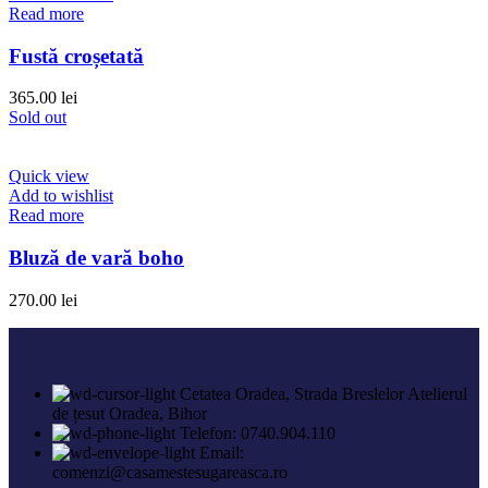
Read more
Fustă croșetată
365.00
lei
Sold out
Quick view
Add to wishlist
Read more
Bluză de vară boho
270.00
lei
Cetatea Oradea, Strada Breslelor Atelierul
de țesut Oradea, Bihor
Telefon: 0740.904.110
Email:
comenzi@casamestesugareasca.ro