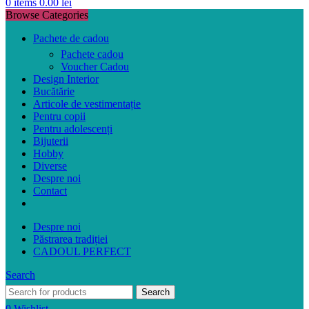
0
items
0.00
lei
Browse Categories
Pachete de cadou
Pachete cadou
Voucher Cadou
Design Interior
Bucătărie
Articole de vestimentație
Pentru copii
Pentru adolescenți
Bijuterii
Hobby
Diverse
Despre noi
Contact
Despre noi
Păstrarea tradiției
CADOUL PERFECT
Search
Search
0
Wishlist