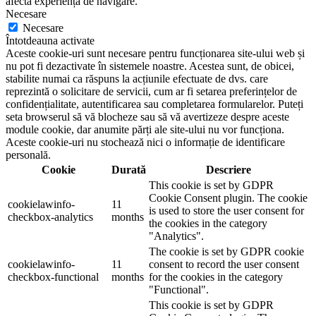
afecta experiența de navigare.
Necesare
Necesare
Întotdeauna activate
Aceste cookie-uri sunt necesare pentru funcționarea site-ului web și
nu pot fi dezactivate în sistemele noastre. Acestea sunt, de obicei,
stabilite numai ca răspuns la acțiunile efectuate de dvs. care
reprezintă o solicitare de servicii, cum ar fi setarea preferințelor de
confidențialitate, autentificarea sau completarea formularelor. Puteți
seta browserul să vă blocheze sau să vă avertizeze despre aceste
module cookie, dar anumite părți ale site-ului nu vor funcționa.
Aceste cookie-uri nu stochează nici o informație de identificare
personală.
Cookie
Durată
Descriere
This cookie is set by GDPR
Cookie Consent plugin. The cookie
cookielawinfo-
11
is used to store the user consent for
checkbox-analytics
months
the cookies in the category
"Analytics".
The cookie is set by GDPR cookie
cookielawinfo-
11
consent to record the user consent
checkbox-functional
months
for the cookies in the category
"Functional".
This cookie is set by GDPR