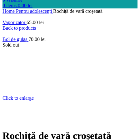
0
items
0.00
lei
Home
Pentru adolescenți
Rochiță de vară croșetată
Vaporizator
65.00
lei
Back to products
Bol de gulaș
70.00
lei
Sold out
Click to enlarge
Rochiță de vară croșetată