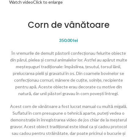
Watch video
Click to enlarge
Corn de vânătoare
350.00
lei
În vremurile de demult păstorii confecționau felurite obiecte
din părul, pielea și cornul animalelor lor. Astfel au apărut multe
meșteșuguri tradiționale: împâslirea, țesutul, torsul lânii,
prelucrarea pielii și gravatul în os. Din coarnele bovinelor se
confecționau cornuri, mânere de cuțite, solnițe, recipiente
pentru apă. Aceste obiecte erau decorate cu motive din
natură, dar unii păstori gravau în corn povești întregi.
Acest corn de vânătoare a fost lucrat manual cu multă migală.
Suflatul în corn presupune o tehnică aparte, puteți vedea o
demonstrație în înregistrarea video de jos chiar de la meșterul
gravor. Acest obiect tradițional este ideal ca și cadou protocol
sau cadou pentru străinătate, dar poate pricinui o bucurie și