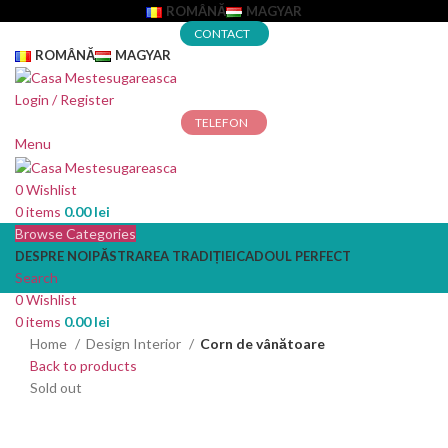
ROMÂNĂ
MAGYAR
CONTACT
ROMÂNĂ
MAGYAR
Login / Register
TELEFON
Menu
0
Wishlist
0
items
0.00
lei
Browse Categories
DESPRE NOI
PĂSTRAREA TRADIȚIEI
CADOUL PERFECT
Search
0
Wishlist
0
items
0.00
lei
Home
Design Interior
Corn de vânătoare
Back to products
Sold out