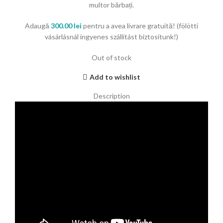
multor bărbați.
Adaugă
300.00
lei
pentru a avea livrare gratuită! (fölötti
vásárlásnál ingyenes szállítást biztosítunk!)
Out of stock
Add to wishlist
Description