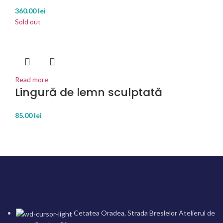
360.00
lei
Sold out
Read more
Lingură de lemn sculptată
85.00
lei
Cetatea Oradea, Strada Breslelor Atelierul de