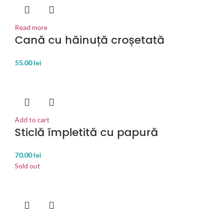
Read more
Cană cu hăinuță croșetată
55.00
lei
Add to cart
Sticlă împletită cu papură
70.00
lei
Sold out