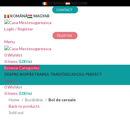
ROMÂNĂ
MAGYAR
CONTACT
ROMÂNĂ
MAGYAR
Login / Register
TELEFON
Menu
0
Wishlist
0
items
0.00
lei
Browse Categories
DESPRE NOI
PĂSTRAREA TRADIȚIEI
CADOUL PERFECT
Search
0
Wishlist
0
items
0.00
lei
Home
Bucătărie
Bol de cereale
Back to products
Sold out