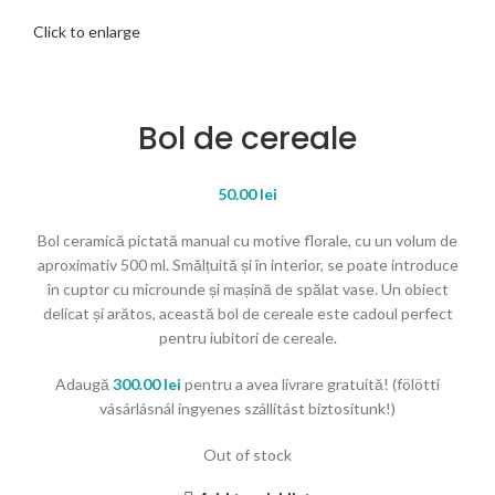
Click to enlarge
Bol de cereale
50.00
lei
Bol ceramică pictată manual cu motive florale, cu un volum de
aproximativ 500 ml. Smălțuită și în interior, se poate introduce
în cuptor cu microunde și mașină de spălat vase. Un obiect
delicat și arătos, această bol de cereale este cadoul perfect
pentru iubitori de cereale.
Adaugă
300.00
lei
pentru a avea livrare gratuită! (fölötti
vásárlásnál ingyenes szállítást biztosítunk!)
Out of stock