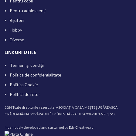
Pentru copii
Pentru adolescenți
Bijuterii
Hobby
Diverse
LINKURI UTILE
Termeni și condiții
Politica de confidențialitate
Politica Cookie
Politica de retur
2024 Toate drepturile rezervate. ASOCIAȚIA CASA MEŞTEŞUGĂREASCĂ
ORĂDEANĂ-NAGYVÁRADI KÉZMŰVES HÁZ / CUI: 20904718 /
ANPC |
SOL
Ingeniously developed and sustained by
Edy Creative.ro