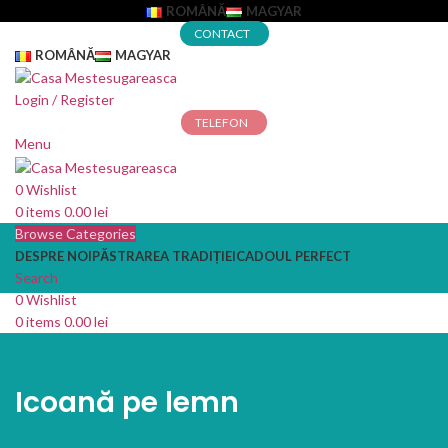
ROMÂNĂ
MAGYAR
CONTACT
ROMÂNĂ
MAGYAR
Login / Register
TELEFON
Menu
0
Wishlist
0
items
0.00
lei
Browse Categories
DESPRE NOI
PĂSTRAREA TRADIȚIEI
CADOUL PERFECT
Search
0
Wishlist
0
items
0.00
lei
Icoană pe lemn