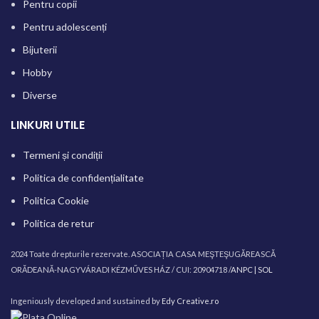
Pentru copii
Pentru adolescenți
Bijuterii
Hobby
Diverse
LINKURI UTILE
Termeni și condiții
Politica de confidențialitate
Politica Cookie
Politica de retur
2024 Toate drepturile rezervate. ASOCIAȚIA CASA MEŞTEŞUGĂREASCĂ
ORĂDEANĂ-NAGYVÁRADI KÉZMŰVES HÁZ / CUI: 20904718 /
ANPC |
SOL
Ingeniously developed and sustained by
Edy Creative.ro