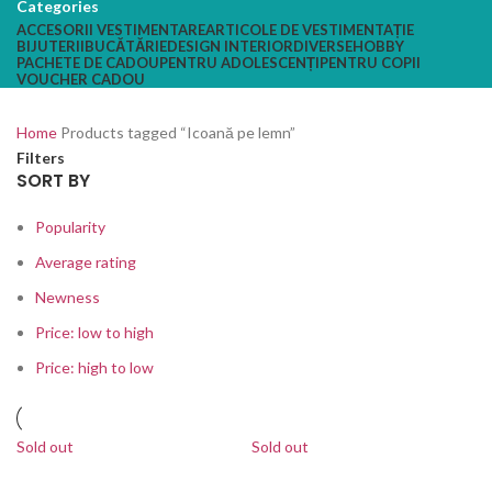
Categories
ACCESORII VESTIMENTARE
ARTICOLE DE VESTIMENTAȚIE
BIJUTERII
BUCĂTĂRIE
DESIGN INTERIOR
DIVERSE
HOBBY
PACHETE DE CADOU
PENTRU ADOLESCENȚI
PENTRU COPII
VOUCHER CADOU
Home
Products tagged “Icoană pe lemn”
Filters
SORT BY
Popularity
Average rating
Newness
Price: low to high
Price: high to low
Sold out
Sold out