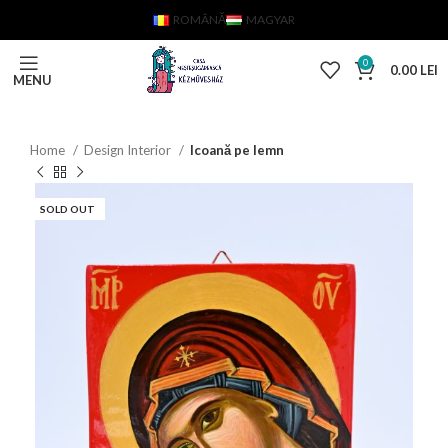
ROMÂNĂ
MAGYAR
0
0.00
LEI
MENU
Home
Design Interior
Icoană pe lemn
SOLD OUT