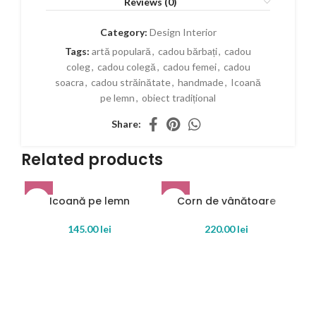
Reviews (0)
Category:
Design Interior
Tags:
artă populară
,
cadou bărbați
,
cadou
coleg
,
cadou colegă
,
cadou femei
,
cadou
soacra
,
cadou străinătate
,
handmade
,
Icoană
pe lemn
,
obiect tradițional
Share:
Related products
Icoană pe lemn
Corn de vânătoare
SOLD OUT
SOLD OUT
SO
145.00
lei
220.00
lei