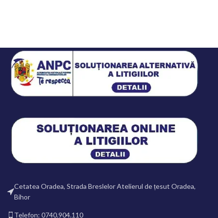
Cetatea Oradea, Strada Breslelor Atelierul de țesut Oradea,
Bihor
Telefon: 0740.904.110