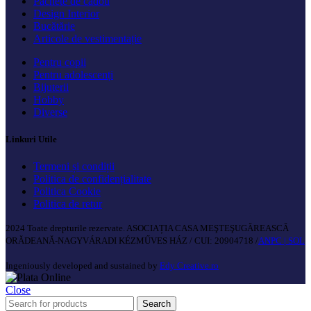
Pachete de cadou
Design Interior
Bucătărie
Articole de vestimentație
Pentru copii
Pentru adolescenți
Bijuterii
Hobby
Diverse
Linkuri Utile
Termeni și condiții
Politica de confidențialitate
Politica Cookie
Politica de retur
2024 Toate drepturile rezervate. ASOCIAȚIA CASA MEŞTEŞUGĂREASCĂ
ORĂDEANĂ-NAGYVÁRADI KÉZMŰVES HÁZ / CUI: 20904718 /
ANPC |
SOL
Ingeniously developed and sustained by
Edy Creative.ro
Close
Search