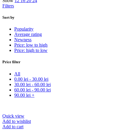
Show
12
16
20
24
Filters
Sort by
Popularity
Average rating
Newness
Price: low to high
Price: high to low
Price filter
All
0.00
lei
-
30.00
lei
30.00
lei
-
60.00
lei
60.00
lei
-
90.00
lei
90.00
lei
+
Quick view
Add to wishlist
Add to cart