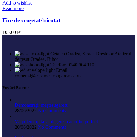
Add to wishlist
Read more
Fire de croșetat/tricotat
105.00
lei
Cetatea Oradea, Strada Breslelor Atelierul
de țesut Oradea, Bihor
Telefon: 0740.904.110
Email:
comenzi@casamestesugareasca.ro
Postări Recente
Demonstrații meșteșugărești
28/06/2022
No Comments
Vă putem ajuta la alegerea cadoului perfect
20/06/2022
No Comments