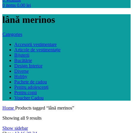
0
items
0.00
lei
lână merinos
Categories
Accesorii vestimentare
Articole de vestimentație
Bijuterii
Bucătărie
Design Interior
Diverse
Hobby
Pachete de cadou
Pentru adolescenți
Pentru copii
Voucher Cadou
Home
Products tagged “lână merinos”
Showing all 9 results
Show sidebar