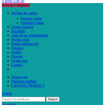
0
items
0.00
lei
Browse Categories
Pachete de cadou
Pachete cadou
Voucher Cadou
Design Interior
Bucătărie
Articole de vestimentație
Pentru copii
Pentru adolescenți
Bijuterii
Hobby
Diverse
Despre noi
Contact
Despre noi
Păstrarea tradiției
CADOUL PERFECT
Search
Search
0
Wishlist