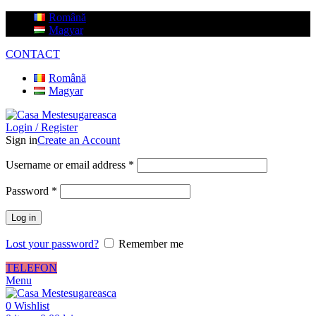
Română
Magyar
CONTACT
Română
Magyar
Login / Register
Sign in
Create an Account
Username or email address
*
Password
*
Log in
Lost your password?
Remember me
TELEFON
Menu
0
Wishlist