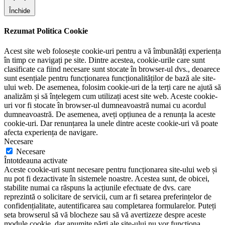
Închide
Rezumat Politica Cookie
Acest site web folosește cookie-uri pentru a vă îmbunătăți experiența
în timp ce navigați pe site. Dintre acestea, cookie-urile care sunt
clasificate ca fiind necesare sunt stocate în browser-ul dvs., deoarece
sunt esențiale pentru funcționarea funcționalităților de bază ale site-
ului web. De asemenea, folosim cookie-uri de la terți care ne ajută să
analizăm și să înțelegem cum utilizați acest site web. Aceste cookie-
uri vor fi stocate în browser-ul dumneavoastră numai cu acordul
dumneavoastră. De asemenea, aveți opțiunea de a renunța la aceste
cookie-uri. Dar renunțarea la unele dintre aceste cookie-uri vă poate
afecta experiența de navigare.
Necesare
Necesare
Întotdeauna activate
Aceste cookie-uri sunt necesare pentru funcționarea site-ului web și
nu pot fi dezactivate în sistemele noastre. Acestea sunt, de obicei,
stabilite numai ca răspuns la acțiunile efectuate de dvs. care
reprezintă o solicitare de servicii, cum ar fi setarea preferințelor de
confidențialitate, autentificarea sau completarea formularelor. Puteți
seta browserul să vă blocheze sau să vă avertizeze despre aceste
module cookie, dar anumite părți ale site-ului nu vor funcționa.