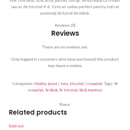
Fire 70% lână, 30% acryl, pachet 300 gr. Se lucrează cu croșet
sau ac de tricotat 4-6. Este un cadou perfect pentru toți cei
pasionați de lucrul de mână.
Reviews (0)
Reviews
There are no reviews yet.
Only logged in customers who have purchased this product
may leave a review.
Categories:
Hobby
,
țesut / tors
,
tricotat / croșetat
Tags:
fir
croșetat
,
fir lână
,
fir tricotat
,
lână merinos
Share:
Related products
Sold out