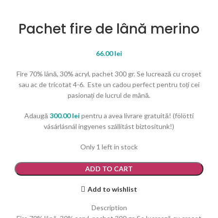
Pachet fire de lână merino
66.00
lei
Fire 70% lână, 30% acryl, pachet 300 gr. Se lucrează cu croșet
sau ac de tricotat 4-6. Este un cadou perfect pentru toți cei
pasionați de lucrul de mână.
Adaugă
300.00
lei
pentru a avea livrare gratuită! (fölötti
vásárlásnál ingyenes szállítást biztosítunk!)
Only 1 left in stock
Pachet fire de lână merino quantity
ADD TO CART
Add to wishlist
Description