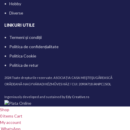
Hobby
Diverse
LINKURI UTILE
Termeni și condiții
Politica de confidențialitate
Politica Cookie
Politica de retur
2024 Toate drepturile rezervate. ASOCIAȚIA CASA MEŞTEŞUGĂREASCĂ
ORĂDEANĂ-NAGYVÁRADI KÉZMŰVES HÁZ / CUI: 20904718 /
ANPC |
SOL
Ingeniously developed and sustained by
Edy Creative.ro
Shop
0
items
Cart
My account
WhatsApp