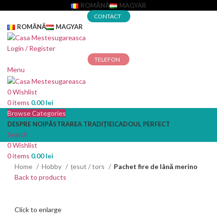
ROMÂNĂ
MAGYAR
CONTACT
ROMÂNĂ
MAGYAR
Login / Register
TELEFON
Menu
0
Wishlist
0
items
0.00
lei
Browse Categories
DESPRE NOI
PĂSTRAREA TRADIȚIEI
CADOUL PERFECT
Search
0
Wishlist
0
items
0.00
lei
Home
Hobby
țesut / tors
Pachet fire de lână merino
Back to products
Click to enlarge