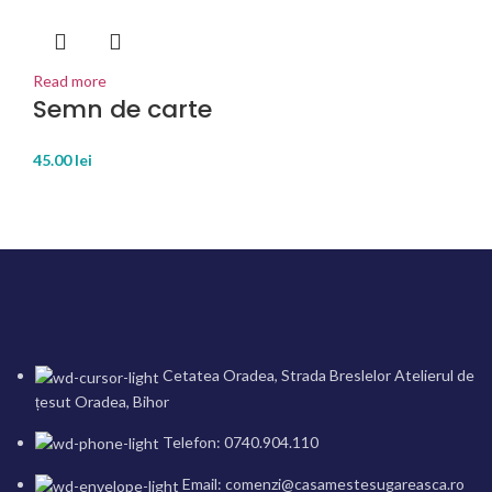
Read more
Semn de carte
45.00
lei
Cetatea Oradea, Strada Breslelor Atelierul de
țesut Oradea, Bihor
Telefon: 0740.904.110
Email: comenzi@casamestesugareasca.ro