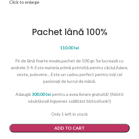
Click to enlarge
Pachet lână 100%
110.00
lei
Fir de lână foarte moale,pachet de 500 gr. Se lucrează cu
andrele 3-4. Este materia primă potrivită pentru căciul,fulare,
veste, pulovere… Este un cadou perfect pentru toți cei
pasionați de lucrul de mână.
Adaugă
300.00
lei
pentru a avea livrare gratuită! (fölötti
vásárlásnál ingyenes szállítást biztosítunk!)
Only 1 left in stock
Pachet lână 100% quantity
ADD TO CART