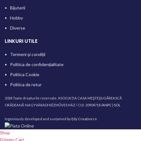
Bijuterii
Hobby
Diverse
LINKURI UTILE
Termeni și condiții
Politica de confidențialitate
Politica Cookie
Politica de retur
2024 Toate drepturile rezervate. ASOCIAȚIA CASA MEŞTEŞUGĂREASCĂ
ORĂDEANĂ-NAGYVÁRADI KÉZMŰVES HÁZ / CUI: 20904718 /
ANPC |
SOL
Ingeniously developed and sustained by
Edy Creative.ro
Shop
0
items
Cart