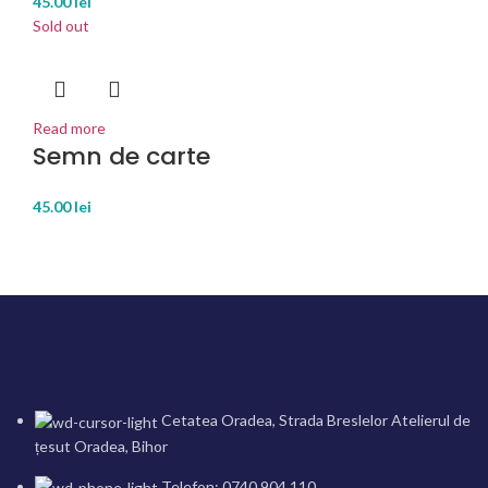
45.00
lei
Sold out
Read more
Semn de carte
45.00
lei
Cetatea Oradea, Strada Breslelor Atelierul de
țesut Oradea, Bihor
Telefon: 0740.904.110