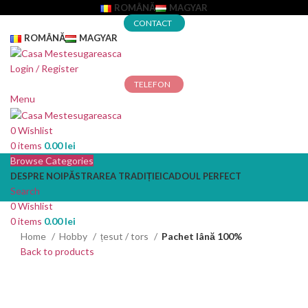
ROMÂNĂ
MAGYAR
CONTACT
ROMÂNĂ
MAGYAR
Login / Register
TELEFON
Menu
0
Wishlist
0
items
0.00
lei
Browse Categories
DESPRE NOI
PĂSTRAREA TRADIȚIEI
CADOUL PERFECT
Search
0
Wishlist
0
items
0.00
lei
Home
Hobby
țesut / tors
Pachet lână 100%
Back to products