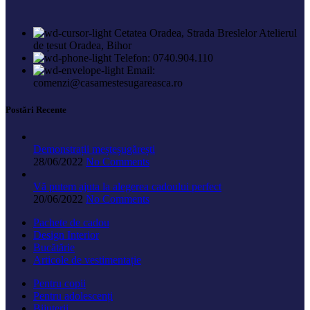
Cetatea Oradea, Strada Breslelor Atelierul
de țesut Oradea, Bihor
Telefon: 0740.904.110
Email:
comenzi@casamestesugareasca.ro
Postări Recente
Demonstrații meșteșugărești
28/06/2022
No Comments
Vă putem ajuta la alegerea cadoului perfect
20/06/2022
No Comments
Pachete de cadou
Design Interior
Bucătărie
Articole de vestimentație
Pentru copii
Pentru adolescenți
Bijuterii