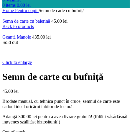
0
items
0.00
lei
Home
Pentru copii
Semn de carte cu bufniță
Semn de carte cu balerină
45.00
lei
Back to products
Geantă Manole
435.00
lei
Sold out
Click to enlarge
Semn de carte cu bufniță
45.00
lei
Brodate manual, cu tehnica punct în cruce, semnul de carte este
cadoul ideal oricărui iubitor de lectură.
Adaugă
300.00
lei
pentru a avea livrare gratuită! (fölötti vásárlásnál
ingyenes szállítást biztosítunk!)
Out of stock