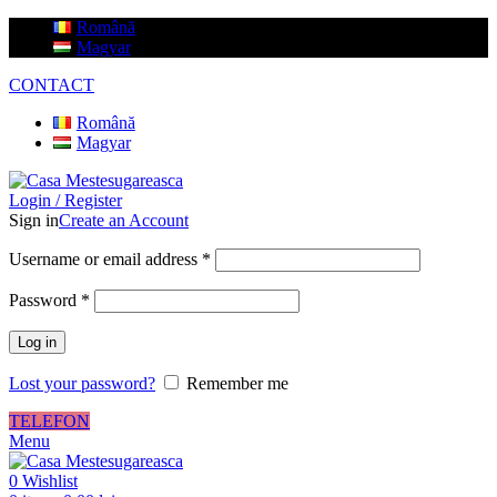
Română
Magyar
CONTACT
Română
Magyar
Login / Register
Sign in
Create an Account
Username or email address
*
Password
*
Log in
Lost your password?
Remember me
TELEFON
Menu
0
Wishlist