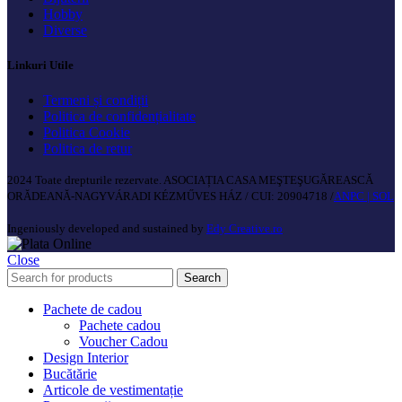
Hobby
Diverse
Linkuri Utile
Termeni și condiții
Politica de confidențialitate
Politica Cookie
Politica de retur
2024 Toate drepturile rezervate. ASOCIAȚIA CASA MEŞTEŞUGĂREASCĂ
ORĂDEANĂ-NAGYVÁRADI KÉZMŰVES HÁZ / CUI: 20904718 /
ANPC |
SOL
Ingeniously developed and sustained by
Edy Creative.ro
Close
Search
Pachete de cadou
Pachete cadou
Voucher Cadou
Design Interior
Bucătărie
Articole de vestimentație