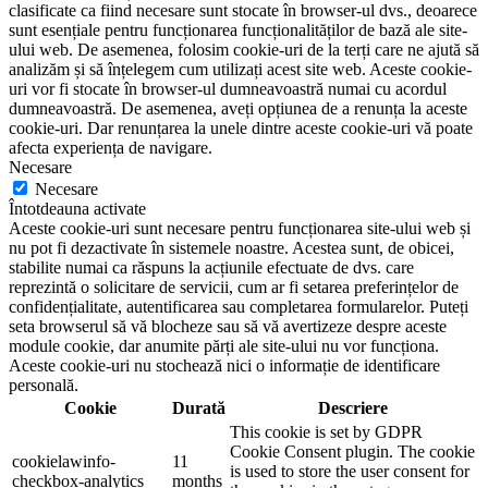
clasificate ca fiind necesare sunt stocate în browser-ul dvs., deoarece
sunt esențiale pentru funcționarea funcționalităților de bază ale site-
ului web. De asemenea, folosim cookie-uri de la terți care ne ajută să
analizăm și să înțelegem cum utilizați acest site web. Aceste cookie-
uri vor fi stocate în browser-ul dumneavoastră numai cu acordul
dumneavoastră. De asemenea, aveți opțiunea de a renunța la aceste
cookie-uri. Dar renunțarea la unele dintre aceste cookie-uri vă poate
afecta experiența de navigare.
Necesare
Necesare
Întotdeauna activate
Aceste cookie-uri sunt necesare pentru funcționarea site-ului web și
nu pot fi dezactivate în sistemele noastre. Acestea sunt, de obicei,
stabilite numai ca răspuns la acțiunile efectuate de dvs. care
reprezintă o solicitare de servicii, cum ar fi setarea preferințelor de
confidențialitate, autentificarea sau completarea formularelor. Puteți
seta browserul să vă blocheze sau să vă avertizeze despre aceste
module cookie, dar anumite părți ale site-ului nu vor funcționa.
Aceste cookie-uri nu stochează nici o informație de identificare
personală.
Cookie
Durată
Descriere
This cookie is set by GDPR
Cookie Consent plugin. The cookie
cookielawinfo-
11
is used to store the user consent for
checkbox-analytics
months