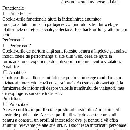
does not store any personal data.
Funcționale
Funcționale
Cookie-urile funcționale ajută la îndeplinirea anumitor
funcționalități, cum ar fi partajarea conținutului site-ului web pe
platformele de rețele sociale, colectarea feedback-urilor și alte funcții
terțe.
Performanță
Performanță
Cookie-urile de performanță sunt folosite pentru a înțelege și analiza
indicii cheie de performanță ai site-ului web, ceea ce ajută la
furnizarea unei experiențe de utilizator mai bune pentru vizitatori.
Analitice
Analitice
Cookie-urile analitice sunt folosite pentru a înțelege modul în care
vizitatorii interacționează cu site-ul web. Aceste cookie-uri ajută la
furnizarea de informații despre valorile numărului de vizitatori, rata
de respingere, sursa de trafic etc.
Publicitate
Publicitate
Aceste cookie-uri pot fi setate pe site-ul nostru de către partenerii
noștri de publicitate. Acestea pot fi utilizate de aceste companii
pentru a construi un profil al intereselor dvs. și pentru a vă afișa
anunțuri relevante pe alte site-uri. Nu stochează informații personale