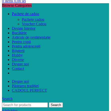
0
items
0.00
lei
Browse Categories
Pachete de cadou
Pachete cadou
Voucher Cadou
Design Interior
Bucătărie
Articole de vestimentație
Pentru copii
Pentru adolescenți
Bijuterii
Hobby
Diverse
Despre noi
Contact
Despre noi
Păstrarea tradiției
CADOUL PERFECT
Search
Search
0
Wishlist