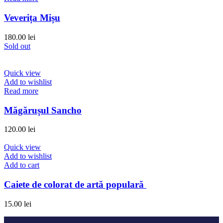
Veverița Mișu
180.00
lei
Sold out
Quick view
Add to wishlist
Read more
Măgărușul Sancho
120.00
lei
Quick view
Add to wishlist
Add to cart
Caiete de colorat de artă populară
15.00
lei