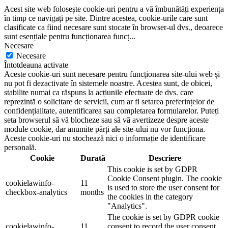
Acest site web folosește cookie-uri pentru a vă îmbunătăți experiența
în timp ce navigați pe site. Dintre acestea, cookie-urile care sunt
clasificate ca fiind necesare sunt stocate în browser-ul dvs., deoarece
sunt esențiale pentru funcționarea funcț
...
Necesare
Necesare
Întotdeauna activate
Aceste cookie-uri sunt necesare pentru funcționarea site-ului web și
nu pot fi dezactivate în sistemele noastre. Acestea sunt, de obicei,
stabilite numai ca răspuns la acțiunile efectuate de dvs. care
reprezintă o solicitare de servicii, cum ar fi setarea preferințelor de
confidențialitate, autentificarea sau completarea formularelor. Puteți
seta browserul să vă blocheze sau să vă avertizeze despre aceste
module cookie, dar anumite părți ale site-ului nu vor funcționa.
Aceste cookie-uri nu stochează nici o informație de identificare
personală.
Cookie
Durată
Descriere
This cookie is set by GDPR
Cookie Consent plugin. The cookie
cookielawinfo-
11
is used to store the user consent for
checkbox-analytics
months
the cookies in the category
"Analytics".
The cookie is set by GDPR cookie
cookielawinfo-
11
consent to record the user consent