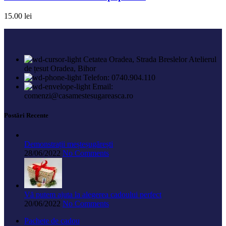
15.00
lei
Cetatea Oradea, Strada Breslelor Atelierul
de țesut Oradea, Bihor
Telefon: 0740.904.110
Email:
comenzi@casamestesugareasca.ro
Postări Recente
Demonstrații meșteșugărești
28/06/2022
No Comments
Vă putem ajuta la alegerea cadoului perfect
20/06/2022
No Comments
Pachete de cadou