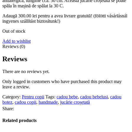
antialergică, lungime cca. 50 cm. Această jucărie croșetată se poate
spăla în mașină de spălat la 30 C.
Adaugă
300.00
lei
pentru a avea livrare gratuită! (fölötti vásárlásnál
ingyenes szállítást biztosítunk!)
Out of stock
Add to wishlist
Reviews (0)
Reviews
There are no reviews yet.
Only logged in customers who have purchased this product may
leave a review.
Category:
Pentru copii
Tags:
cadou bebe
,
cadou bebelusi
,
cadou
botez
,
cadou copii
,
handmade
,
jucărie croșetată
Share:
Related products