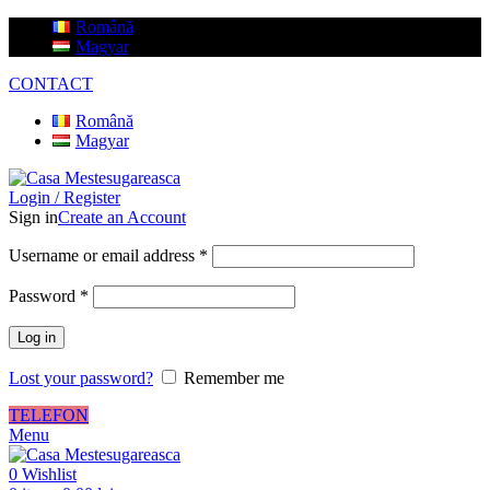
Română
Magyar
CONTACT
Română
Magyar
Login / Register
Sign in
Create an Account
Username or email address
*
Password
*
Log in
Lost your password?
Remember me
TELEFON
Menu
0
Wishlist