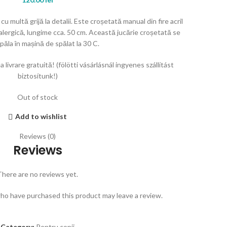
cu multă grijă la detalii. Este croșetată manual din fire acril
lergică, lungime cca. 50 cm. Această jucărie croșetată se
păla în mașină de spălat la 30 C.
 livrare gratuită! (fölötti vásárlásnál ingyenes szállítást
biztosítunk!)
Out of stock
Add to wishlist
Reviews (0)
Reviews
There are no reviews yet.
ho have purchased this product may leave a review.
Category:
Pentru copii