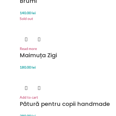
Brumi
140.00
lei
Sold out
Read more
Maimuța Zigi
180.00
lei
Add to cart
Pătură pentru copii handmade
280.00
lei