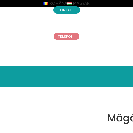
ROMÂNĂ
MAGYAR
CONTACT
TELEFON
Măgă