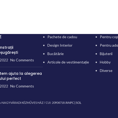
E
Pachete de cadou
Pentru cop
Design Interior
Pentru ado
strații
șugărești
Bucătărie
Bijuterii
/2022
No Comments
Articole de vestimentație
Hobby
Diverse
tem ajuta la alegerea
lui perfect
/2022
No Comments
-NAGYVÁRADI KÉZMŰVES HÁZ / CUI: 20904718 /
ANPC |
SOL