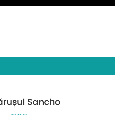
rușul Sancho
120.00
lei