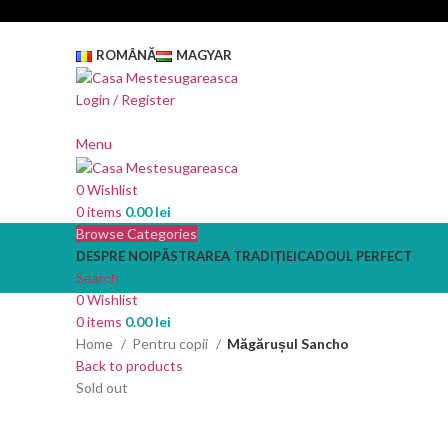
ROMÂNĂ
MAGYAR
Login / Register
Menu
0
Wishlist
0
items
0.00
lei
Browse Categories
DESPRE NOI
PĂSTRAREA TRADIȚIEI
CADOUL PERFECT
Search
0
Wishlist
0
items
0.00
lei
Home
Pentru copii
Măgărușul Sancho
Back to products
Sold out