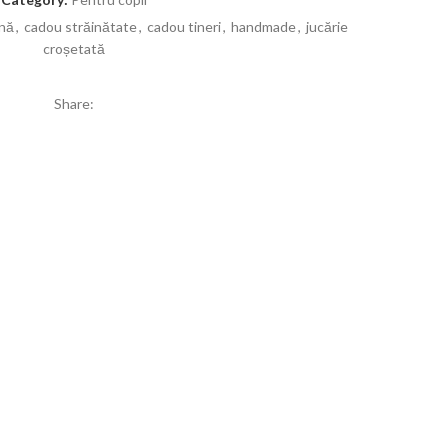
nă
,
cadou străinătate
,
cadou tineri
,
handmade
,
jucărie
croșetată
Share: