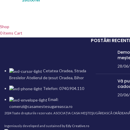
Shop
0
items
Cart
My account
POSTĂRI RECENT
WhatsApp
Demon
Messenger
mește
28/06
Cetatea Oradea, Strada
Breslelor Atelierul de țesut Oradea, Bihor
Vă pu
cadou
Telefon: 0740.904.110
20/06
Email:
comenzi@casamestesugareasca.ro
2024 Toate drepturile rezervate. ASOCIAȚIA CASA MEŞTEŞUGĂREASCĂ ORĂDEANĂ
Ingeniously developed and sustained by
Edy Creative.ro