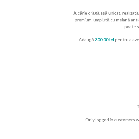
Jucărie drăgălașă unicat, realizată 
premium, umplută cu melană antia
poate s
Adaugă
300.00
lei
pentru a avea
Only logged in customers w