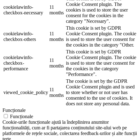
Cookie Consent plugin. The
cookielawinfo-
11
cookies is used to store the user
checkbox-necessary
months
consent for the cookies in the
category "Necessary".
This cookie is set by GDPR
cookielawinfo-
11
Cookie Consent plugin. The cookie
checkbox-others
months
is used to store the user consent for
the cookies in the category "Other.
This cookie is set by GDPR
cookielawinfo-
Cookie Consent plugin. The cookie
11
checkbox-
is used to store the user consent for
months
performance
the cookies in the category
"Performance".
The cookie is set by the GDPR
Cookie Consent plugin and is used
11
viewed_cookie_policy
to store whether or not user has
months
consented to the use of cookies. It
does not store any personal data.
Funcționale
Funcționale
Cookie-urile funcționale ajută la îndeplinirea anumitor
funcționalități, cum ar fi partajarea conținutului site-ului web pe
platformele de rețele sociale, colectarea feedback-urilor și alte funcții
terțe.