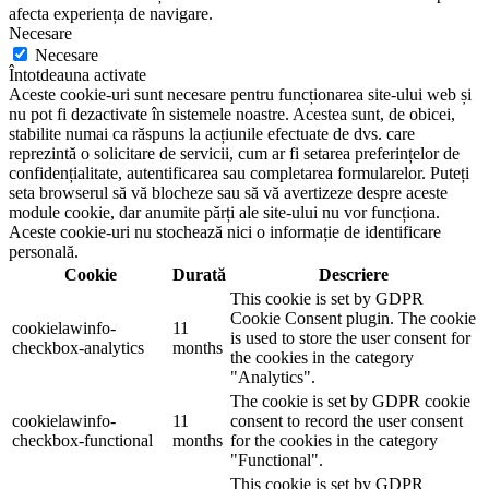
afecta experiența de navigare.
Necesare
Necesare
Întotdeauna activate
Aceste cookie-uri sunt necesare pentru funcționarea site-ului web și
nu pot fi dezactivate în sistemele noastre. Acestea sunt, de obicei,
stabilite numai ca răspuns la acțiunile efectuate de dvs. care
reprezintă o solicitare de servicii, cum ar fi setarea preferințelor de
confidențialitate, autentificarea sau completarea formularelor. Puteți
seta browserul să vă blocheze sau să vă avertizeze despre aceste
module cookie, dar anumite părți ale site-ului nu vor funcționa.
Aceste cookie-uri nu stochează nici o informație de identificare
personală.
Cookie
Durată
Descriere
This cookie is set by GDPR
Cookie Consent plugin. The cookie
cookielawinfo-
11
is used to store the user consent for
checkbox-analytics
months
the cookies in the category
"Analytics".
The cookie is set by GDPR cookie
cookielawinfo-
11
consent to record the user consent
checkbox-functional
months
for the cookies in the category
"Functional".
This cookie is set by GDPR