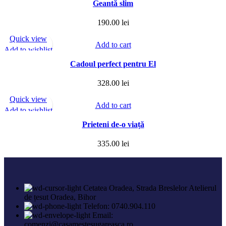
Geantă slim
190.00
lei
Quick view
Add to cart
Add to wishlist
Cadoul perfect pentru El
328.00
lei
Quick view
Add to cart
Add to wishlist
Prieteni de-o viață
335.00
lei
Cetatea Oradea, Strada Breslelor Atelierul
de țesut Oradea, Bihor
Telefon: 0740.904.110
Email:
comenzi@casamestesugareasca.ro