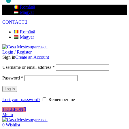
0
0
0
Română
Magyar
CONTACT
Română
Magyar
Login / Register
Sign in
Create an Account
Username or email address
*
Password
*
Log in
Lost your password?
Remember me
TELEFON
Menu
0
Wishlist