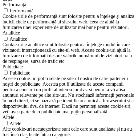
Performanță
Performanță
Cookie-urile de performanță sunt folosite pentru a înțelege și analiza
indicii cheie de performanță ai site-ului web, ceea ce ajută la
furnizarea unei experiențe de utilizator mai bune pentru vizitatori.
Analitice
Analitice
Cookie-urile analitice sunt folosite pentru a înțelege modul în care
vizitatorii interacționează cu site-ul web. Aceste cookie-uri ajută la
furnizarea de informații despre valorile numărului de vizitatori, rata
de respingere, sursa de trafic etc.
Publicitate
Publicitate
Aceste cookie-uri pot fi setate pe site-ul nostru de către partenerii
noștri de publicitate. Acestea pot fi utilizate de aceste companii
pentru a construi un profil al intereselor dvs. și pentru a vă afișa
anunțuri relevante pe alte site-uri. Nu stochează informații personale
în mod direct, ci se bazează pe identificarea unică a browserului și a
dispozitivului dvs. de internet. Dacă nu permiteți aceste cookie-uri,
veți avea parte de o publicitate mai puțin personalizată.
Altele
Altele
Alte cookie-uri necategorizate sunt cele care sunt analizate și nu au
fost încă clasificate într-o categorie.