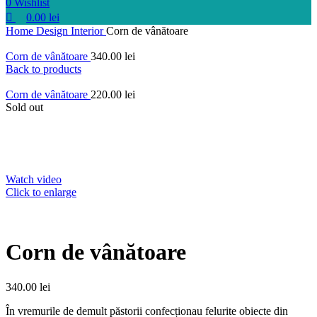
0
Wishlist
0.00
lei
Home
Design Interior
Corn de vânătoare
Corn de vânătoare
340.00
lei
Back to products
Corn de vânătoare
220.00
lei
Sold out
Watch video
Click to enlarge
Corn de vânătoare
340.00
lei
În vremurile de demult păstorii confecționau felurite obiecte din