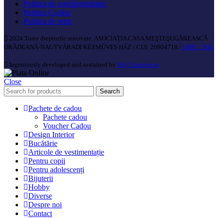
Politica de confidențialitate
Politica Cookie
Politica de retur
2024 Toate drepturile rezervate. ASOCIAȚIA CASA MEŞTEŞUGĂREASCĂ
ORĂDEANĂ-NAGYVÁRADI KÉZMŰVES HÁZ / CUI: 20904718 /
ANPC |
SOL
Ingeniously developed and sustained by
Edy Creative.ro
Close
Search
Pachete de cadou
Pachete cadou
Voucher Cadou
Design Interior
Bucătărie
Articole de vestimentație
Pentru copii
Pentru adolescenți
Bijuterii
Hobby
Diverse
Despre noi
Contact