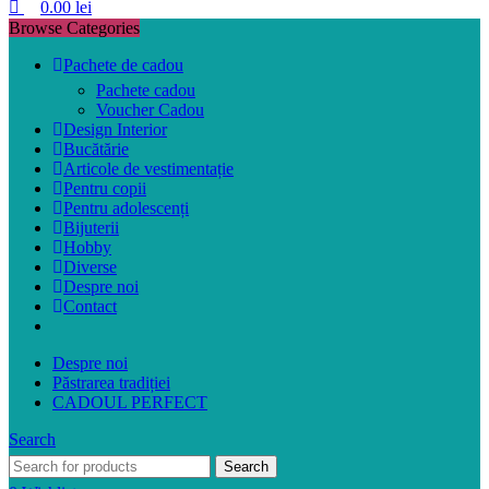
0.00
lei
Browse Categories
Pachete de cadou
Pachete cadou
Voucher Cadou
Design Interior
Bucătărie
Articole de vestimentație
Pentru copii
Pentru adolescenți
Bijuterii
Hobby
Diverse
Despre noi
Contact
Despre noi
Păstrarea tradiției
CADOUL PERFECT
Search
Search