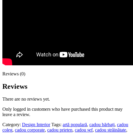
Reviews (0)
Reviews
There are no reviews yet.
Only logged in customers who have purchased this product may
leave a review.
Category:
Design Interior
Tags:
artă populară
,
cadou bărbați
,
cadou
coleg
,
cadou corporate
,
cadou prieten
,
cadou șef
,
cadou străinătate
,