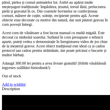
părul, pielea și cornul animalelor lor. Astfel au apărut multe
meșteșuguri tradiționale: împâslirea, țesutul, torsul lânii, prelucrarea
pielii și gravatul în os. Din coarnele bovinelor se confecționau
cornuri, mânere de cuțite, solnițe, recipiente pentru apă. Aceste
obiecte erau decorate cu motive din natură, dar unii păstori gravau în
corn povești întregi.
Acest corn de vânătoare a fost lucrat manual cu multă migală. Este
decorat cu simbolul soarelui. Suflatul în corn presupune o tehnică
aparte, puteți vedea o demonstrație în înregistrarea video de jos chiar
de la meșterul gravor. Acest obiect tradițional este ideal ca și cadou
protocol sau cadou pentru străinătate, dar poate pricinui o bucurie și
multor bărbați.
Adaugă
300.00
lei
pentru a avea livrare gratuită! (fölötti vásárlásnál
ingyenes szállítást biztosítunk!)
Out of stock
Add to wishlist
Description