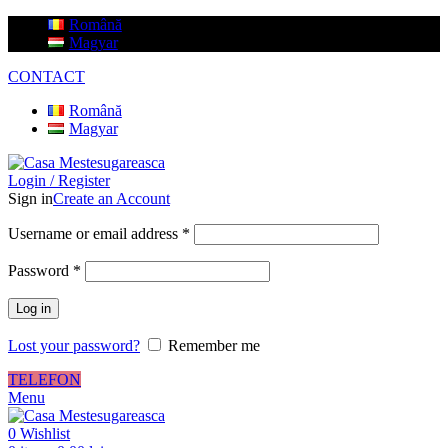
Română
Magyar
CONTACT
Română
Magyar
Login / Register
Sign in
Create an Account
Username or email address
*
Password
*
Log in
Lost your password?
Remember me
TELEFON
Menu
0
Wishlist