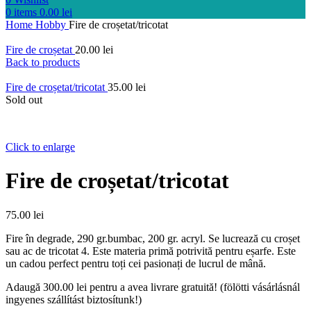
0
items
0.00
lei
Home
Hobby
Fire de croșetat/tricotat
Fire de croșetat
20.00
lei
Back to products
Fire de croșetat/tricotat
35.00
lei
Sold out
Click to enlarge
Fire de croșetat/tricotat
75.00
lei
Fire în degrade, 290 gr.bumbac, 200 gr. acryl. Se lucrează cu croșet
sau ac de tricotat 4. Este materia primă potrivită pentru eșarfe. Este
un cadou perfect pentru toți cei pasionați de lucrul de mână.
Adaugă
300.00
lei
pentru a avea livrare gratuită! (fölötti vásárlásnál
ingyenes szállítást biztosítunk!)