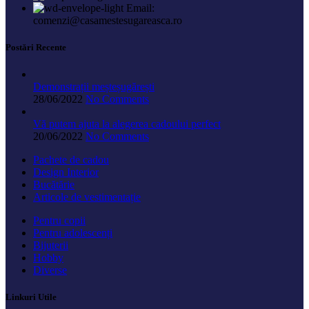
Email:
comenzi@casamestesugareasca.ro
Postări Recente
Demonstrații meșteșugărești
28/06/2022
No Comments
Vă putem ajuta la alegerea cadoului perfect
20/06/2022
No Comments
Pachete de cadou
Design Interior
Bucătărie
Articole de vestimentație
Pentru copii
Pentru adolescenți
Bijuterii
Hobby
Diverse
Linkuri Utile