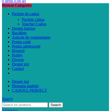
0
items
0.00
lei
Browse Categories
Pachete de cadou
Pachete cadou
Voucher Cadou
Design Interior
Bucătărie
Articole de vestimentație
Pentru copii
Pentru adolescenți
Bijuterii
Hobby
Diverse
Despre noi
Contact
Despre noi
Păstrarea tradiției
CADOUL PERFECT
Search
Search
0
Wishlist