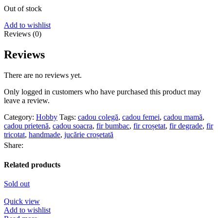
Out of stock
Add to wishlist
Reviews (0)
Reviews
There are no reviews yet.
Only logged in customers who have purchased this product may
leave a review.
Category:
Hobby
Tags:
cadou colegă
,
cadou femei
,
cadou mamă
,
cadou prietenă
,
cadou soacra
,
fir bumbac
,
fir croșetat
,
fir degrade
,
fir
tricotat
,
handmade
,
jucărie croșetată
Share:
Related products
Sold out
Quick view
Add to wishlist