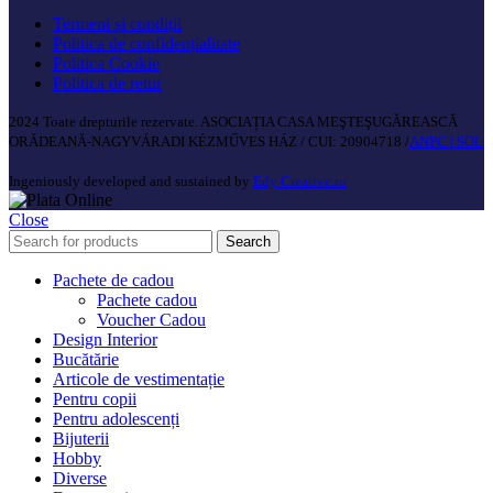
Termeni și condiții
Politica de confidențialitate
Politica Cookie
Politica de retur
2024 Toate drepturile rezervate. ASOCIAȚIA CASA MEŞTEŞUGĂREASCĂ
ORĂDEANĂ-NAGYVÁRADI KÉZMŰVES HÁZ / CUI: 20904718 /
ANPC |
SOL
Ingeniously developed and sustained by
Edy Creative.ro
Close
Search
Pachete de cadou
Pachete cadou
Voucher Cadou
Design Interior
Bucătărie
Articole de vestimentație
Pentru copii
Pentru adolescenți
Bijuterii
Hobby
Diverse