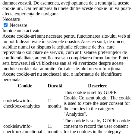
dumneavoastră. De asemenea, aveți opțiunea de a renunța la aceste
cookie-uri. Dar renunțarea la unele dintre aceste cookie-uri vă poate
afecta experiența de navigare.
Necesare
Necesare
Întotdeauna activate
Aceste cookie-uri sunt necesare pentru funcționarea site-ului web și
nu pot fi dezactivate în sistemele noastre. Acestea sunt, de obicei,
stabilite numai ca răspuns la acțiunile efectuate de dvs. care
reprezintă o solicitare de servicii, cum ar fi setarea preferințelor de
confidențialitate, autentificarea sau completarea formularelor. Puteți
seta browserul să vă blocheze sau să vă avertizeze despre aceste
module cookie, dar anumite părți ale site-ului nu vor funcționa.
Aceste cookie-uri nu stochează nici o informație de identificare
personală.
Cookie
Durată
Descriere
This cookie is set by GDPR
Cookie Consent plugin. The cookie
cookielawinfo-
11
is used to store the user consent for
checkbox-analytics
months
the cookies in the category
"Analytics".
The cookie is set by GDPR cookie
cookielawinfo-
11
consent to record the user consent
checkbox-functional
months
for the cookies in the category