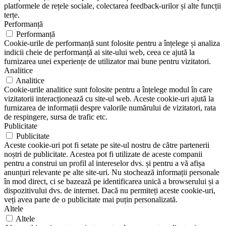
platformele de rețele sociale, colectarea feedback-urilor și alte funcții
terțe.
Performanță
Performanță
Cookie-urile de performanță sunt folosite pentru a înțelege și analiza
indicii cheie de performanță ai site-ului web, ceea ce ajută la
furnizarea unei experiențe de utilizator mai bune pentru vizitatori.
Analitice
Analitice
Cookie-urile analitice sunt folosite pentru a înțelege modul în care
vizitatorii interacționează cu site-ul web. Aceste cookie-uri ajută la
furnizarea de informații despre valorile numărului de vizitatori, rata
de respingere, sursa de trafic etc.
Publicitate
Publicitate
Aceste cookie-uri pot fi setate pe site-ul nostru de către partenerii
noștri de publicitate. Acestea pot fi utilizate de aceste companii
pentru a construi un profil al intereselor dvs. și pentru a vă afișa
anunțuri relevante pe alte site-uri. Nu stochează informații personale
în mod direct, ci se bazează pe identificarea unică a browserului și a
dispozitivului dvs. de internet. Dacă nu permiteți aceste cookie-uri,
veți avea parte de o publicitate mai puțin personalizată.
Altele
Altele