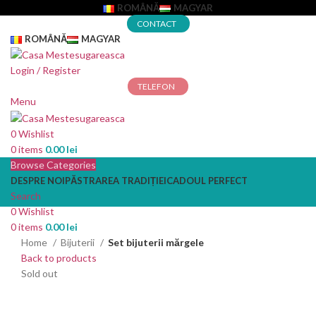
ROMÂNĂ
MAGYAR
CONTACT
ROMÂNĂ
MAGYAR
Login / Register
TELEFON
Menu
0
Wishlist
0
items
0.00
lei
Browse Categories
DESPRE NOI
PĂSTRAREA TRADIȚIEI
CADOUL PERFECT
Search
0
Wishlist
0
items
0.00
lei
Home
Bijuterii
Set bijuterii mărgele
Back to products
Sold out