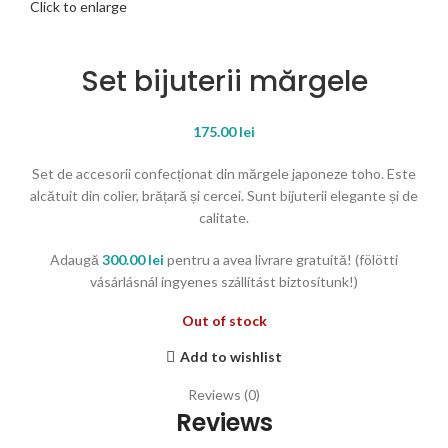
Click to enlarge
Set bijuterii mărgele
175.00
lei
Set de accesorii confecționat din mărgele japoneze toho. Este
alcătuit din colier, brățară și cercei. Sunt bijuterii elegante și de
calitate.
Adaugă
300.00
lei
pentru a avea livrare gratuită! (fölötti
vásárlásnál ingyenes szállítást biztosítunk!)
Out of stock
Add to wishlist
Reviews (0)
Reviews