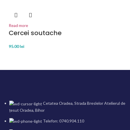
Read more
Cercei soutache
95.00
lei
Cetatea Oradea, Strada Breslelor Atelierul de
țesut Oradea, Bihor
Telefon: 0740.904.110