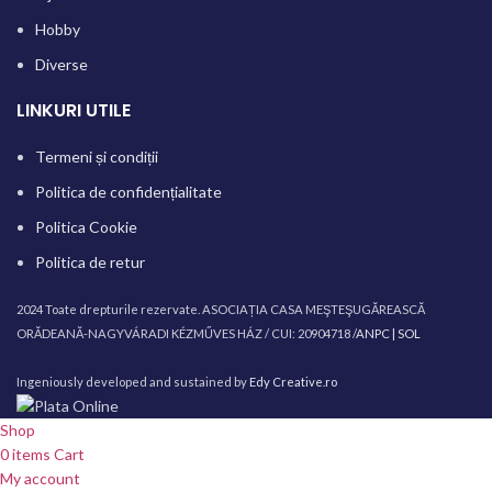
Hobby
Diverse
LINKURI UTILE
Termeni și condiții
Politica de confidențialitate
Politica Cookie
Politica de retur
2024 Toate drepturile rezervate. ASOCIAȚIA CASA MEŞTEŞUGĂREASCĂ
ORĂDEANĂ-NAGYVÁRADI KÉZMŰVES HÁZ / CUI: 20904718 /
ANPC |
SOL
Ingeniously developed and sustained by
Edy Creative.ro
Shop
0
items
Cart
My account